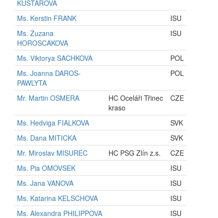
KUSTAROVA
Ms. Kerstin FRANK
ISU
Ms. Zuzana
ISU
HOROSCAKOVA
Ms. Viktorya SACHKOVA
POL
Ms. Joanna DAROS-
POL
PAWLYTA
Mr. Martin OSMERA
HC Oceláři Třinec
CZE
kraso
Ms. Hedviga FIALKOVA
SVK
Ms. Dana MITICKA
SVK
Mr. Miroslav MISUREC
HC PSG Zlín z.s.
CZE
Ms. Pia OMOVSEK
ISU
Ms. Jana VANOVA
ISU
Ms. Katarina KELSCHOVA
ISU
Ms. Alexandra PHILIPPOVA
ISU