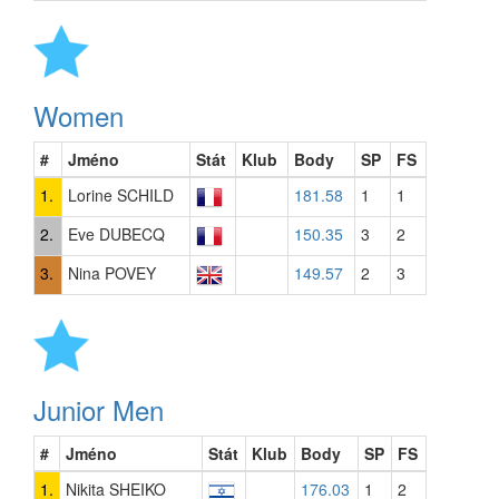
Women
#
Jméno
Stát
Klub
Body
SP
FS
1.
Lorine SCHILD
181.58
1
1
2.
Eve DUBECQ
150.35
3
2
3.
Nina POVEY
149.57
2
3
Junior Men
#
Jméno
Stát
Klub
Body
SP
FS
1.
Nikita SHEIKO
176.03
1
2