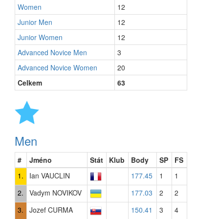
Women
12
Junior Men
12
Junior Women
12
Advanced Novice Men
3
Advanced Novice Women
20
Celkem
63
Men
#
Jméno
Stát
Klub
Body
SP
FS
1.
Ian VAUCLIN
177.45
1
1
2.
Vadym NOVIKOV
177.03
2
2
3.
Jozef CURMA
150.41
3
4