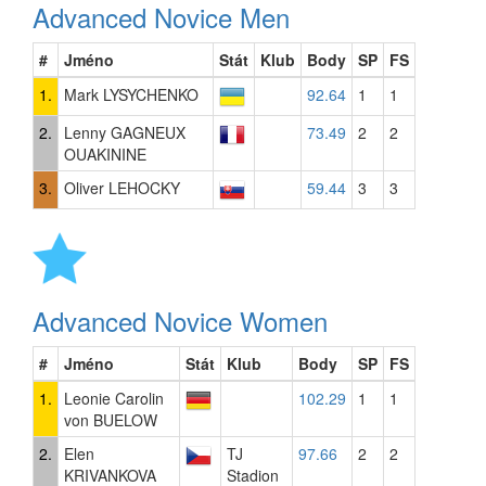
Advanced Novice Men
#
Jméno
Stát
Klub
Body
SP
FS
1.
Mark LYSYCHENKO
92.64
1
1
2.
Lenny GAGNEUX
73.49
2
2
OUAKININE
3.
Oliver LEHOCKY
59.44
3
3
Advanced Novice Women
#
Jméno
Stát
Klub
Body
SP
FS
1.
Leonie Carolin
102.29
1
1
von BUELOW
2.
Elen
TJ
97.66
2
2
KRIVANKOVA
Stadion