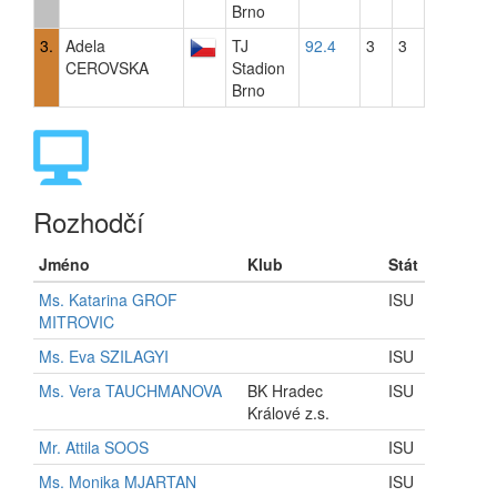
Brno
3.
Adela
TJ
92.4
3
3
CEROVSKA
Stadion
Brno
Rozhodčí
Jméno
Klub
Stát
Ms. Katarina GROF
ISU
MITROVIC
Ms. Eva SZILAGYI
ISU
Ms. Vera TAUCHMANOVA
BK Hradec
ISU
Králové z.s.
Mr. Attila SOOS
ISU
Ms. Monika MJARTAN
ISU