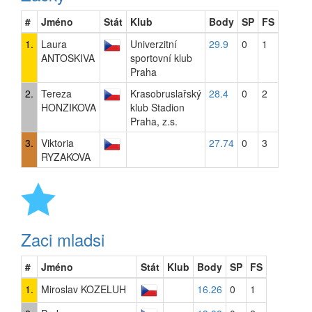
#
Jméno
Stát
Klub
Body
SP
FS
1.
Laura
Univerzitní
29.9
0
1
ANTOSKIVA
sportovní klub
Praha
2.
Tereza
Krasobruslařský
28.4
0
2
HONZIKOVA
klub Stadion
Praha, z.s.
3.
Viktoria
27.74
0
3
RYZAKOVA
Zaci mladsi
#
Jméno
Stát
Klub
Body
SP
FS
1.
Miroslav KOZELUH
16.26
0
1