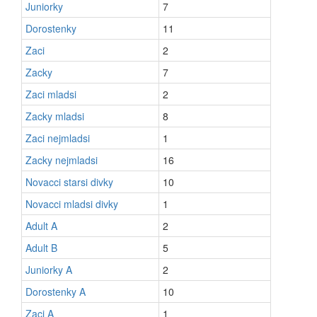
Juniorky
7
Dorostenky
11
Zaci
2
Zacky
7
Zaci mladsi
2
Zacky mladsi
8
Zaci nejmladsi
1
Zacky nejmladsi
16
Novacci starsi divky
10
Novacci mladsi divky
1
Adult A
2
Adult B
5
Juniorky A
2
Dorostenky A
10
Zaci A
1