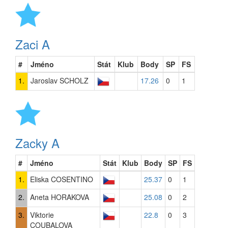
Zaci A
#
Jméno
Stát
Klub
Body
SP
FS
1.
Jaroslav SCHOLZ
17.26
0
1
Zacky A
#
Jméno
Stát
Klub
Body
SP
FS
1.
Eliska COSENTINO
25.37
0
1
2.
Aneta HORAKOVA
25.08
0
2
3.
Viktorie
22.8
0
3
COUBALOVA