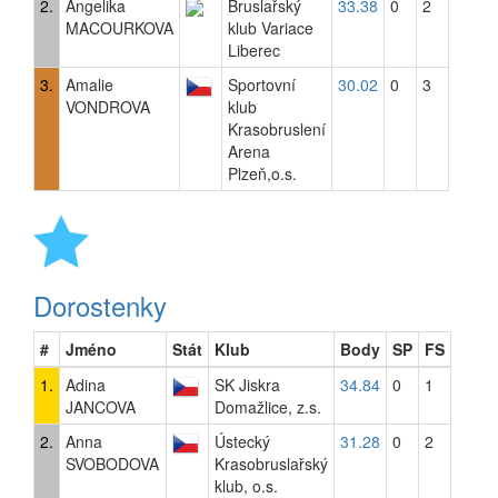
2.
Angelika
Bruslařský
33.38
0
2
MACOURKOVA
klub Variace
Liberec
3.
Amalie
Sportovní
30.02
0
3
VONDROVA
klub
Krasobruslení
Arena
Plzeň,o.s.
Dorostenky
#
Jméno
Stát
Klub
Body
SP
FS
1.
Adina
SK Jiskra
34.84
0
1
JANCOVA
Domažlice, z.s.
2.
Anna
Ústecký
31.28
0
2
SVOBODOVA
Krasobruslařský
klub, o.s.