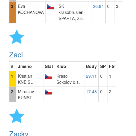
3.
Eva
SK
26.84
0
3
KOCHANOVA
krasobruslení
SPARTA, z.s.
Zaci
#
Jméno
Stát
Klub
Body
SP
FS
1.
Kristian
Kraso
29.11
0
1
KNEISL
Sokolov o.s.
2.
Miroslav
17.48
0
2
KUNST
Zacky