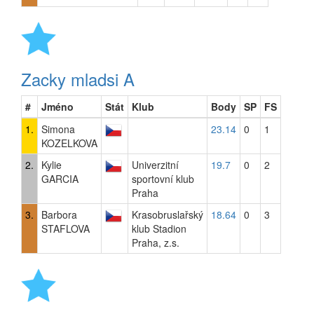
Zacky mladsi A
#
Jméno
Stát
Klub
Body
SP
FS
1.
Simona
23.14
0
1
KOZELKOVA
2.
Kylie
Univerzitní
19.7
0
2
GARCIA
sportovní klub
Praha
3.
Barbora
Krasobruslařský
18.64
0
3
STAFLOVA
klub Stadion
Praha, z.s.