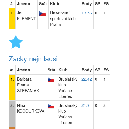
#
Jméno
Stát
Klub
Body
SP
FS
1.
Jiri
Univerzitní
13.56
0
1
KLEMENT
sportovní klub
Praha
Zacky nejmladsi
#
Jméno
Stát
Klub
Body
SP
FS
1.
Barbara
Bruslařský
22.42
0
1
Emma
klub
STEFANIAK
Variace
Liberec
2.
Nina
Bruslařský
21.9
0
2
KOCOURKOVA
klub
Variace
Liberec