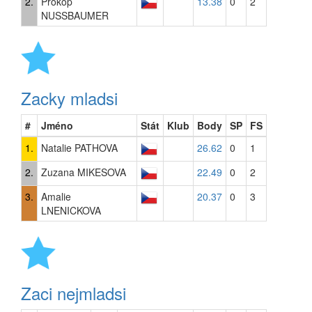
2.
Prokop
13.38
0
2
NUSSBAUMER
Zacky mladsi
#
Jméno
Stát
Klub
Body
SP
FS
1.
Natalie PATHOVA
26.62
0
1
2.
Zuzana MIKESOVA
22.49
0
2
3.
Amalie
20.37
0
3
LNENICKOVA
Zaci nejmladsi