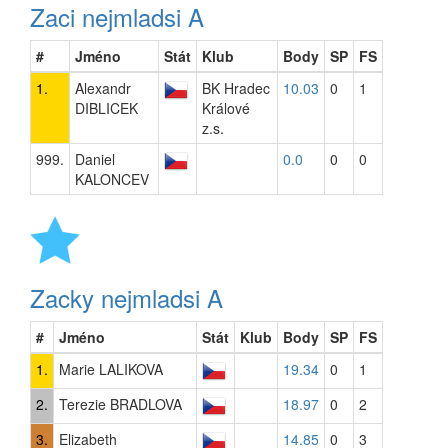
Zaci nejmladsi A
#
Jméno
Stát
Klub
Body
SP
FS
1.
Alexandr
BK Hradec
10.03
0
1
DIBLICEK
Králové
z.s.
999.
Daniel
0.0
0
0
KALONCEV
Zacky nejmladsi A
#
Jméno
Stát
Klub
Body
SP
FS
1.
Marie LALIKOVA
19.34
0
1
2.
Terezie BRADLOVA
18.97
0
2
3.
Elizabeth
14.85
0
3