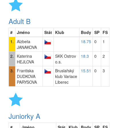
Adult B
#
Jméno
Stát
Klub
Body
SP
FS
1.
Alzbeta
18.75
0
1
JANAKOVA
2.
Katerina
SKK Ostrov
18.3
0
2
HEJLOVA
o.s.
3.
Frantiska
Bruslařský
15.51
0
3
DUDKOVA
klub Variace
PARYSOVA
Liberec
Juniorky A
#
Jméno
Stát
Klub
Body
SP
FS