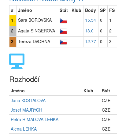
#
Jméno
Stát
Klub
Body
SP
FS
1.
Sara BOROVSKA
15.54
0
1
2.
Agata SINGEROVA
13.0
0
2
3.
Tereza DVORNA
12.77
0
3
Rozhodčí
Jméno
Klub
Stát
Jana KOSTALOVA
CZE
Josef MAJRYCH
CZE
Petra RIMALOVA LEHKA
CZE
Alena LEHKA
CZE