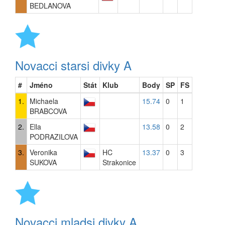
BEDLANOVA
Novacci starsi divky A
#
Jméno
Stát
Klub
Body
SP
FS
1.
Michaela
15.74
0
1
BRABCOVA
2.
Ella
13.58
0
2
PODRAZILOVA
3.
Veronika
HC
13.37
0
3
SUKOVA
Strakonice
Novacci mladsi divky A