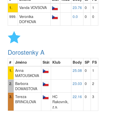
1.
Vanda VOVSOVA
23.76
0
1
999.
Veronika
0.0
0
0
DOFKOVA
Dorostenky A
#
Jméno
Stát
Klub
Body
SP
FS
1.
Anna
25.08
0
1
MATOUSKOVA
2.
Barbora
23.03
0
2
DOMASTOVA
3.
Tereza
HC
22.16
0
3
BRINCILOVA
Rakovník,
z.s.