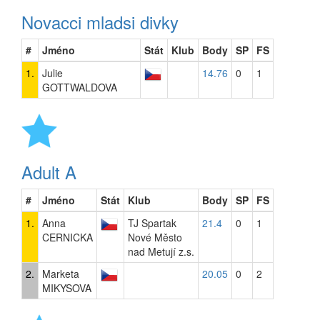
Novacci mladsi divky
#
Jméno
Stát
Klub
Body
SP
FS
1.
Julie
14.76
0
1
GOTTWALDOVA
Adult A
#
Jméno
Stát
Klub
Body
SP
FS
1.
Anna
TJ Spartak
21.4
0
1
CERNICKA
Nové Město
nad Metují z.s.
2.
Marketa
20.05
0
2
MIKYSOVA