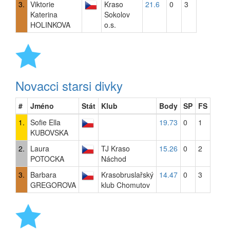
3.
Viktorie
Kraso
21.6
0
3
Katerina
Sokolov
HOLINKOVA
o.s.
Novacci starsi divky
#
Jméno
Stát
Klub
Body
SP
FS
1.
Sofie Ella
19.73
0
1
KUBOVSKA
2.
Laura
TJ Kraso
15.26
0
2
POTOCKA
Náchod
3.
Barbara
Krasobruslařský
14.47
0
3
GREGOROVA
klub Chomutov