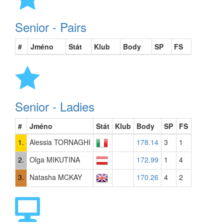
Senior - Pairs
#
Jméno
Stát
Klub
Body
SP
FS
Senior - Ladies
#
Jméno
Stát
Klub
Body
SP
FS
1.
Alessia TORNAGHI
178.14
3
1
2.
Olga MIKUTINA
172.99
1
4
3.
Natasha MCKAY
170.26
4
2