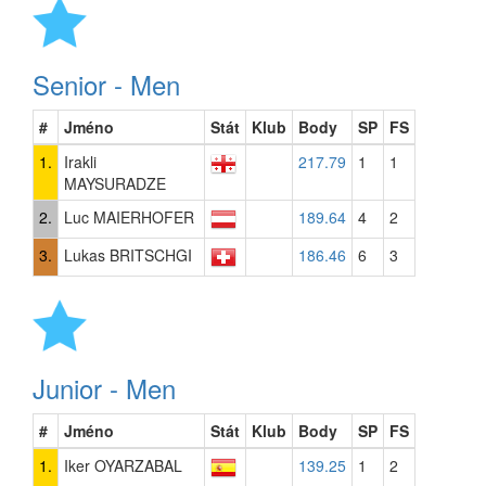
Senior - Men
#
Jméno
Stát
Klub
Body
SP
FS
1.
Irakli
217.79
1
1
MAYSURADZE
2.
Luc MAIERHOFER
189.64
4
2
3.
Lukas BRITSCHGI
186.46
6
3
Junior - Men
#
Jméno
Stát
Klub
Body
SP
FS
1.
Iker OYARZABAL
139.25
1
2