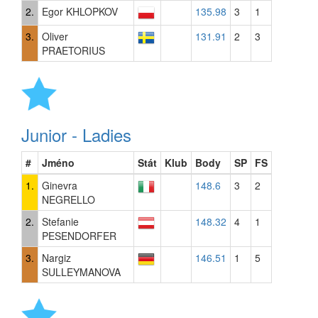
2.
Egor KHLOPKOV
135.98
3
1
3.
Oliver
131.91
2
3
PRAETORIUS
Junior - Ladies
#
Jméno
Stát
Klub
Body
SP
FS
1.
Ginevra
148.6
3
2
NEGRELLO
2.
Stefanie
148.32
4
1
PESENDORFER
3.
Nargiz
146.51
1
5
SULLEYMANOVA