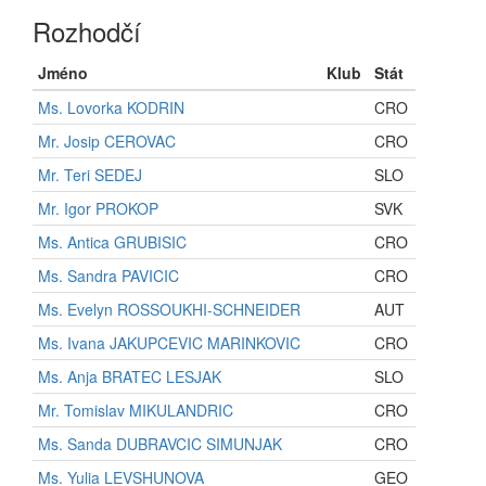
Rozhodčí
Jméno
Klub
Stát
Ms. Lovorka KODRIN
CRO
Mr. Josip CEROVAC
CRO
Mr. Teri SEDEJ
SLO
Mr. Igor PROKOP
SVK
Ms. Antica GRUBISIC
CRO
Ms. Sandra PAVICIC
CRO
Ms. Evelyn ROSSOUKHI-SCHNEIDER
AUT
Ms. Ivana JAKUPCEVIC MARINKOVIC
CRO
Ms. Anja BRATEC LESJAK
SLO
Mr. Tomislav MIKULANDRIC
CRO
Ms. Sanda DUBRAVCIC SIMUNJAK
CRO
Ms. Yulia LEVSHUNOVA
GEO