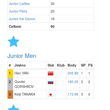
Junior Ladies
30
Junior Pairs
20
Junior Ice Dance
18
Celkem
90
Junior Men
#
Jméno
Stát
Klub
Body
SP
FS
1.
Han YAN
205.86
1
1
2.
Gordei
180.25
2
2
GORSHKOV
3.
Keiji TANAKA
173.98
3
4