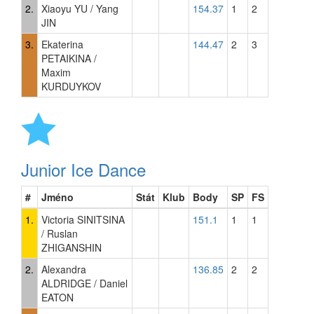
2.
Xiaoyu YU / Yang
154.37
1
2
JIN
3.
Ekaterina
144.47
2
3
PETAIKINA /
Maxim
KURDUYKOV
Junior Ice Dance
#
Jméno
Stát
Klub
Body
SP
FS
1.
Victoria SINITSINA
151.1
1
1
/ Ruslan
ZHIGANSHIN
2.
Alexandra
136.85
2
2
ALDRIDGE / Daniel
EATON