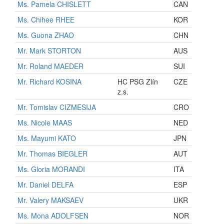
Ms. Pamela CHISLETT
CAN
Ms. Chihee RHEE
KOR
Ms. Guona ZHAO
CHN
Mr. Mark STORTON
AUS
Mr. Roland MAEDER
SUI
Mr. Richard KOSINA
HC PSG Zlín
CZE
z.s.
Mr. Tomislav CIZMESIJA
CRO
Ms. Nicole MAAS
NED
Ms. Mayumi KATO
JPN
Mr. Thomas BIEGLER
AUT
Ms. Gloria MORANDI
ITA
Mr. Daniel DELFA
ESP
Mr. Valery MAKSAEV
UKR
Ms. Mona ADOLFSEN
NOR