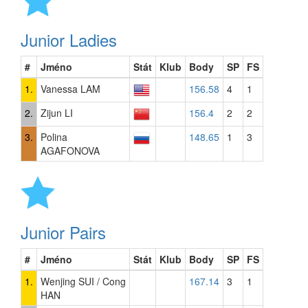
Junior Ladies
#
Jméno
Stát
Klub
Body
SP
FS
1.
Vanessa LAM
156.58
4
1
2.
Zijun LI
156.4
2
2
3.
Polina
148.65
1
3
AGAFONOVA
Junior Pairs
#
Jméno
Stát
Klub
Body
SP
FS
1.
Wenjing SUI / Cong
167.14
3
1
HAN