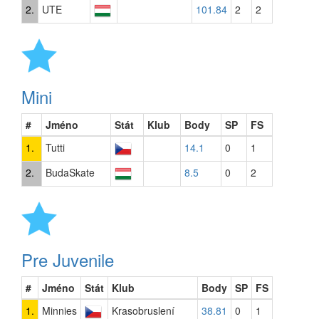
2.
UTE
101.84
2
2
Mini
#
Jméno
Stát
Klub
Body
SP
FS
1.
Tutti
14.1
0
1
2.
BudaSkate
8.5
0
2
Pre Juvenile
#
Jméno
Stát
Klub
Body
SP
FS
1.
Minnies
Krasobruslení
38.81
0
1