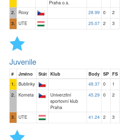
Praha o.s.
2.
Roxy
28.99
0
2
3.
UTE
25.07
2
3
Juvenile
#
Jméno
Stát
Klub
Body
SP
FS
1.
Bublinky
48.37
0
1
2.
Kometa
Univerzitní
45.29
0
2
sportovní klub
Praha
3.
UTE
41.24
2
3