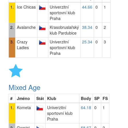
1.
Ice Chicas
Univerzitní
44.66
0
1
sportovní klub
Praha
2.
Avalanche
Krasobruslařský
38.34
0
2
klub Pardubice
3.
Crazy
Univerzitní
25.34
0
3
Ladies
sportovní klub
Praha
Mixed Age
#
Jméno
Stát
Klub
Body
SP
FS
1.
Kometa
Univerzitní
64.18
0
1
sportovní klub
Praha
2.
Gemini
58.67
0
2