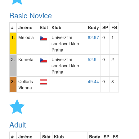
Basic Novice
#
Jméno
Stát
Klub
Body
SP
FS
1.
Melodia
Univerzitní
62.97
0
1
sportovní klub
Praha
2.
Kometa
Univerzitní
52.9
0
2
sportovní klub
Praha
3.
Colibris
49.44
0
3
Vienna
Adult
#
Jméno
Stát
Klub
Body
SP
FS