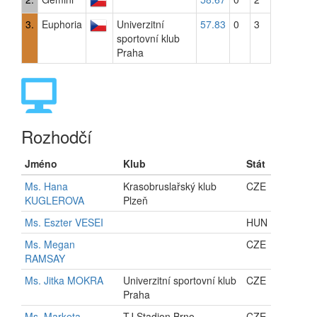
3.
Euphoria
Univerzitní
57.83
0
3
sportovní klub
Praha
Rozhodčí
Jméno
Klub
Stát
Ms. Hana
Krasobruslařský klub
CZE
KUGLEROVA
Plzeň
Ms. Eszter VESEI
HUN
Ms. Megan
CZE
RAMSAY
Ms. Jitka MOKRA
Univerzitní sportovní klub
CZE
Praha
Ms. Marketa
TJ Stadion Brno
CZE