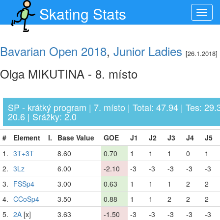
Skating Stats
Toggl
navig
Bavarian Open 2018
,
Junior Ladies
[26.1.2018]
Olga MIKUTINA - 8. místo
SP - krátký program | 7. místo | Total: 47.94 | Tes: 29.
20.6 | Srážky: 2.0
#
Element
I.
Base Value
GOE
J1
J2
J3
J4
J5
1.
3T+3T
8.60
0.70
1
1
1
0
1
2.
3Lz
6.00
-2.10
-3
-3
-3
-3
-3
3.
FSSp4
3.00
0.63
1
1
1
2
2
4.
CCoSp4
3.50
0.88
1
1
2
2
2
5.
2A
[x]
3.63
-1.50
-3
-3
-3
-3
-3