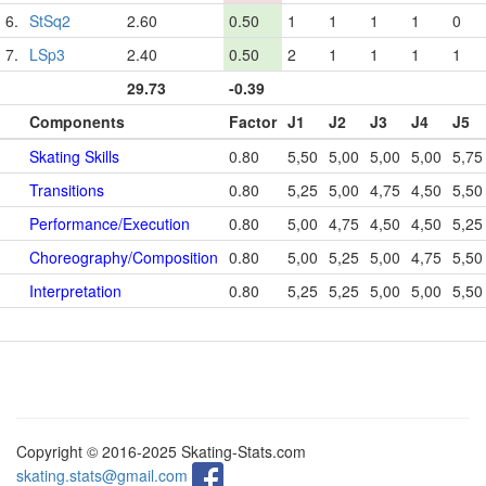
6.
StSq2
2.60
0.50
1
1
1
1
0
7.
LSp3
2.40
0.50
2
1
1
1
1
29.73
-0.39
Components
Factor
J1
J2
J3
J4
J5
Skating Skills
0.80
5,50
5,00
5,00
5,00
5,75
Transitions
0.80
5,25
5,00
4,75
4,50
5,50
Performance/Execution
0.80
5,00
4,75
4,50
4,50
5,25
Choreography/Composition
0.80
5,00
5,25
5,00
4,75
5,50
Interpretation
0.80
5,25
5,25
5,00
5,00
5,50
Copyright © 2016-2025 Skating-Stats.com
skating.stats@gmail.com