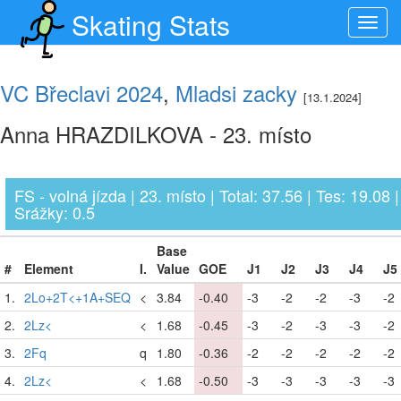
Skating Stats
Toggl
navig
VC Břeclavi 2024
,
Mladsi zacky
[13.1.2024]
Anna HRAZDILKOVA - 23. místo
FS - volná jízda | 23. místo | Total: 37.56 | Tes: 19.08 
Srážky: 0.5
Base
#
Element
I.
Value
GOE
J1
J2
J3
J4
J5
1.
2Lo+2T<+1A+SEQ
<
3.84
-0.40
-3
-2
-2
-3
-2
2.
2Lz<
<
1.68
-0.45
-3
-2
-3
-3
-2
3.
2Fq
q
1.80
-0.36
-2
-2
-2
-2
-2
4.
2Lz<
<
1.68
-0.50
-3
-3
-3
-3
-3