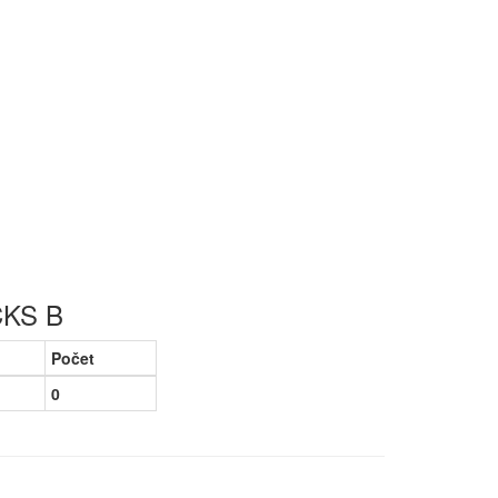
ČKS B
Počet
0