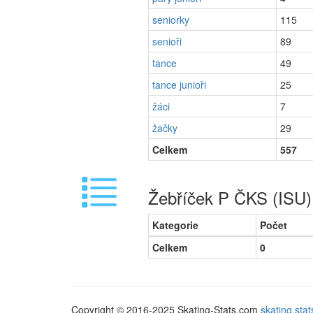
seniorky
115
senioři
89
tance
49
tance junioři
25
žáci
7
žačky
29
Celkem
557
Žebříček P ČKS (ISU)
Kategorie
Počet
Celkem
0
Copyright © 2016-2025 Skating-Stats.com
skating.st