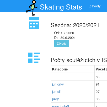
Skating Stats
Závody
Sezóna: 2020/2021
Od: 1.7.2020
Do: 30.6.2021
Závody
Počty soutěžících v 
Kategorie
Počet 
86
juniorky
91
junioři
27
páry
35
páry junioři
4