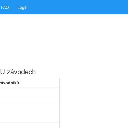
FAQ
Login
ISU závodech
závodníků